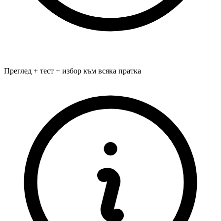
Преглед + тест + избор към всяка пратка