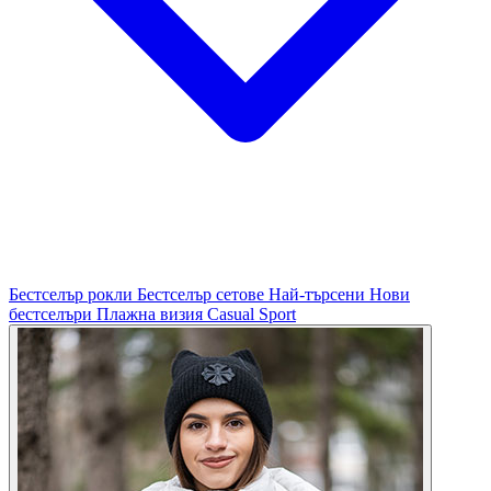
Бестселър рокли
Бестселър сетове
Най-търсени
Нови
бестселъри
Плажна визия
Casual
Sport