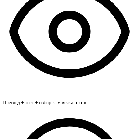
Преглед + тест + избор към всяка пратка