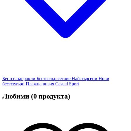
Бестселър рокли
Бестселър сетове
Най-търсени
Нови
бестселъри
Плажна визия
Casual
Sport
Любими
(0 продукта)