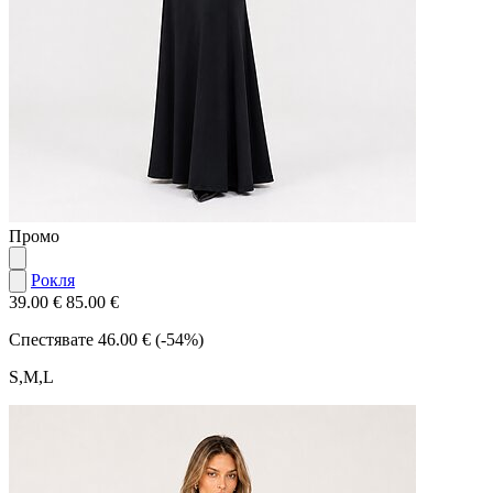
Промо
Рокля
39.00 €
85.00 €
Спестявате
46.00 € (-54%)
S,M,L