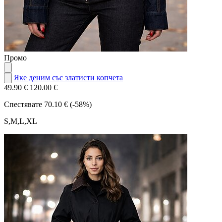
Промо
Яке деним със златисти копчета
49.90 €
120.00 €
Спестявате
70.10 € (-58%)
S,M,L,XL