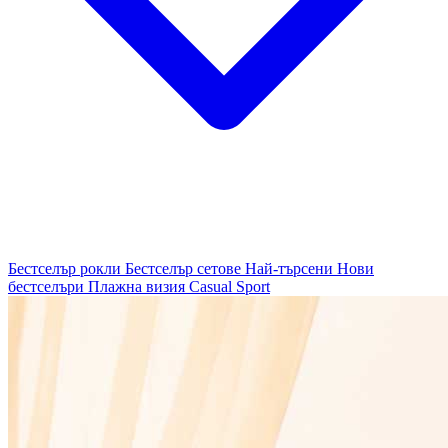
Бестселър рокли
Бестселър сетове
Най-търсени
Нови
бестселъри
Плажна визия
Casual
Sport