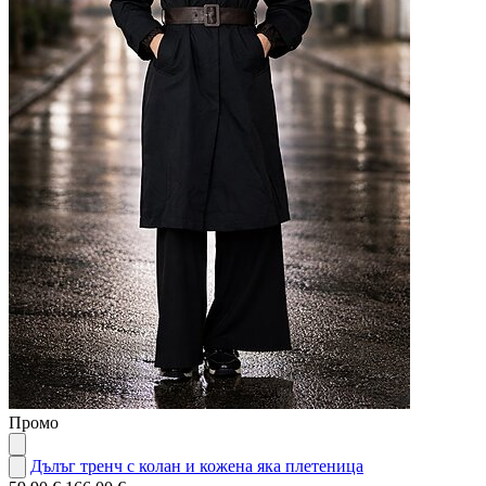
Промо
Дълъг тренч с колан и кожена яка плетеница