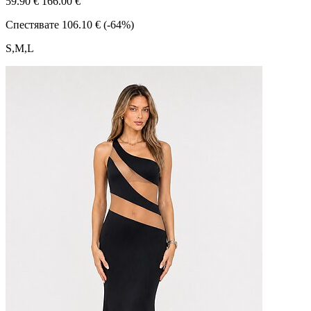
59.90 €
166.00 €
Спестявате
106.10 € (-64%)
S,M,L