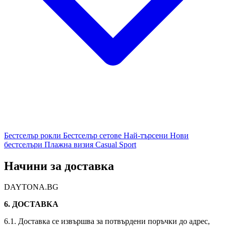
Бестселър рокли
Бестселър сетове
Най-търсени
Нови
бестселъри
Плажна визия
Casual
Sport
Начини за доставка
DAYTONA.BG
6. ДОСТАВКА
6.1. Доставка се извършва за потвърдени поръчки до адрес,