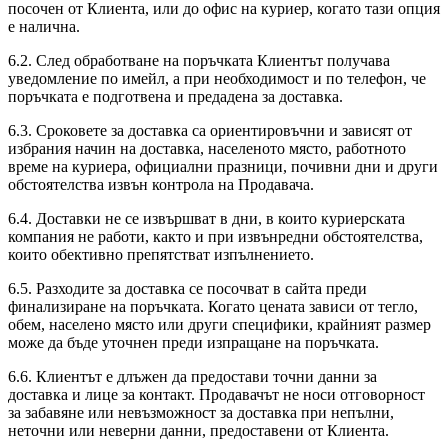
посочен от Клиента, или до офис на куриер, когато тази опция
е налична.
6.2. След обработване на поръчката Клиентът получава
уведомление по имейл, а при необходимост и по телефон, че
поръчката е подготвена и предадена за доставка.
6.3. Сроковете за доставка са ориентировъчни и зависят от
избрания начин на доставка, населеното място, работното
време на куриера, официални празници, почивни дни и други
обстоятелства извън контрола на Продавача.
6.4. Доставки не се извършват в дни, в които куриерската
компания не работи, както и при извънредни обстоятелства,
които обективно препятстват изпълнението.
6.5. Разходите за доставка се посочват в сайта преди
финализиране на поръчката. Когато цената зависи от тегло,
обем, населено място или други специфики, крайният размер
може да бъде уточнен преди изпращане на поръчката.
6.6. Клиентът е длъжен да предостави точни данни за
доставка и лице за контакт. Продавачът не носи отговорност
за забавяне или невъзможност за доставка при непълни,
неточни или неверни данни, предоставени от Клиента.