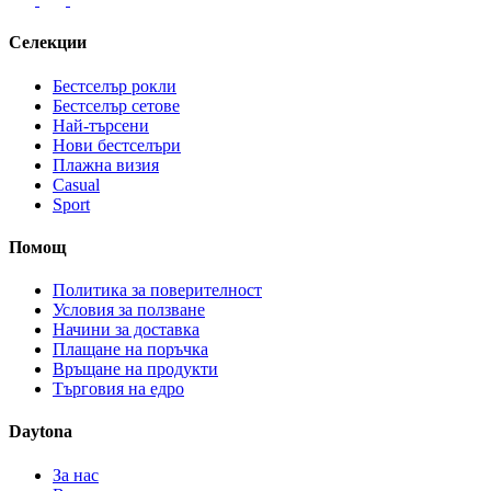
Селекции
Бестселър рокли
Бестселър сетове
Най-търсени
Нови бестселъри
Плажна визия
Casual
Sport
Помощ
Политика за поверителност
Условия за ползване
Начини за доставка
Плащане на поръчка
Връщане на продукти
Търговия на едро
Daytona
За нас