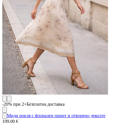
-20% при 2+
Безплатна доставка
Миди рокля с флорален принт и отворено деколте
109.00 €