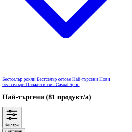
Бестселър рокли
Бестселър сетове
Най-търсени
Нови
бестселъри
Плажна визия
Casual
Sport
Най-търсени
(81 продукт/а)
Филтри
Сортирай