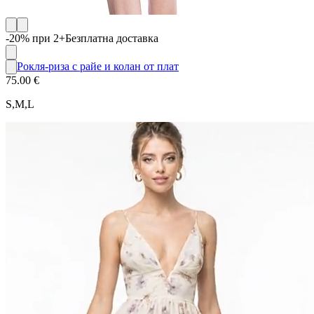
-20% при 2+
Безплатна доставка
Рокля-риза с райе и колан от плат
75.00 €
S,M,L