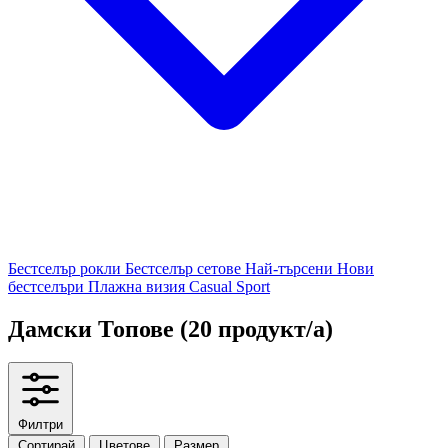
Бестселър рокли
Бестселър сетове
Най-търсени
Нови
бестселъри
Плажна визия
Casual
Sport
Дамски Топове
(20 продукт/а)
Филтри
Сортирай
Цветове
Размер