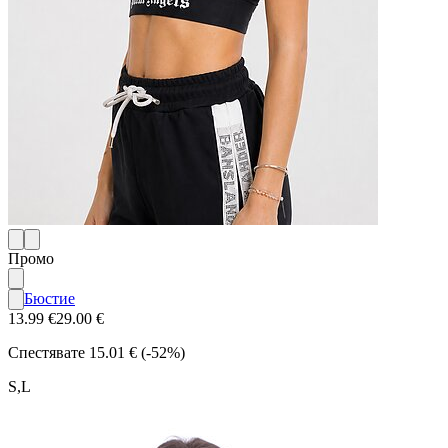
Промо
Бюстие
13.99 €
29.00 €
Спестявате
15.01 € (-52%)
S,L