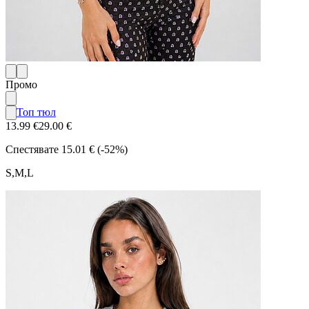
Промо
Топ тюл
13.99 €
29.00 €
Спестявате
15.01 € (-52%)
S,M,L