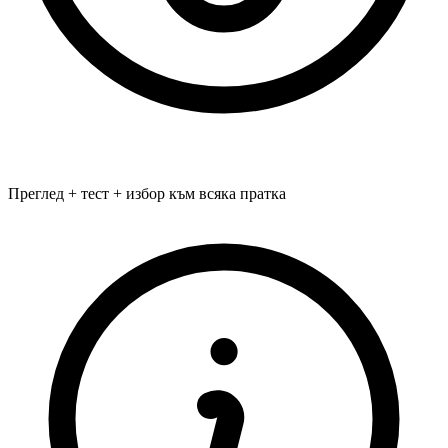
Преглед + тест + избор към всяка пратка