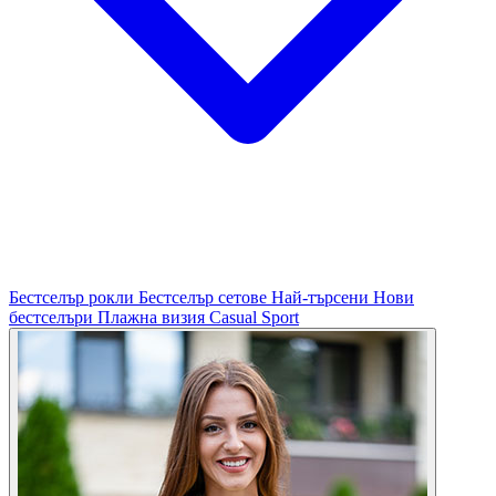
Бестселър рокли
Бестселър сетове
Най-търсени
Нови
бестселъри
Плажна визия
Casual
Sport