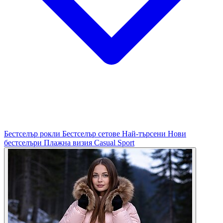
Бестселър рокли
Бестселър сетове
Най-търсени
Нови
бестселъри
Плажна визия
Casual
Sport