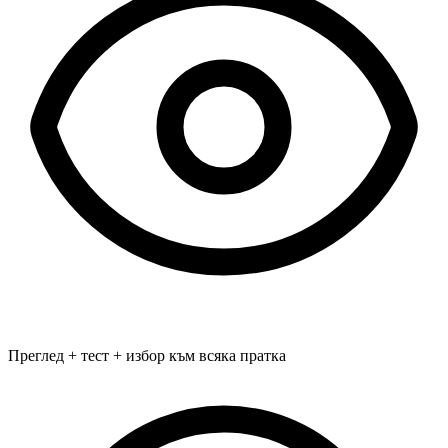
Преглед + тест + избор към всяка пратка