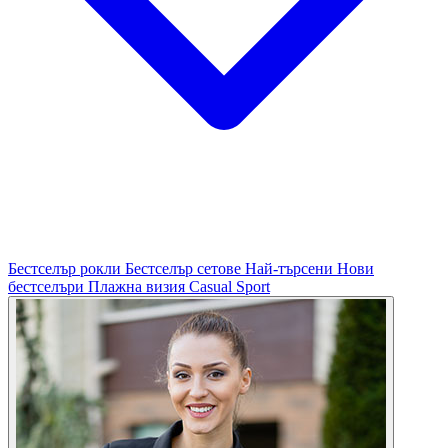
Бестселър рокли
Бестселър сетове
Най-търсени
Нови
бестселъри
Плажна визия
Casual
Sport