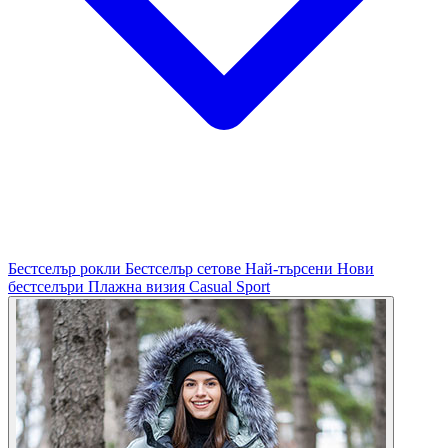
Бестселър рокли
Бестселър сетове
Най-търсени
Нови
бестселъри
Плажна визия
Casual
Sport