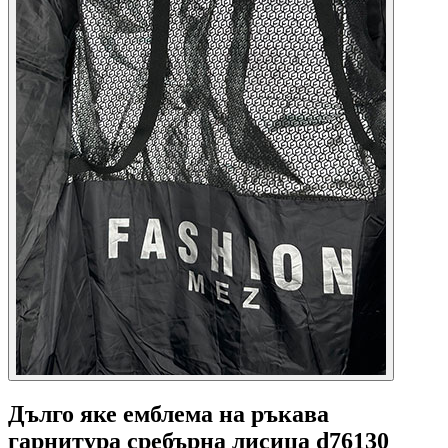
Дълго яке емблема на ръкава
гарнитура сребърна лисица d76130