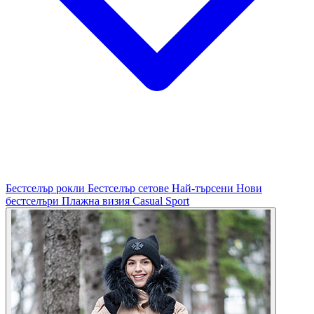
Бестселър рокли
Бестселър сетове
Най-търсени
Нови
бестселъри
Плажна визия
Casual
Sport