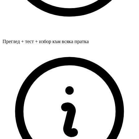
Преглед + тест + избор към всяка пратка