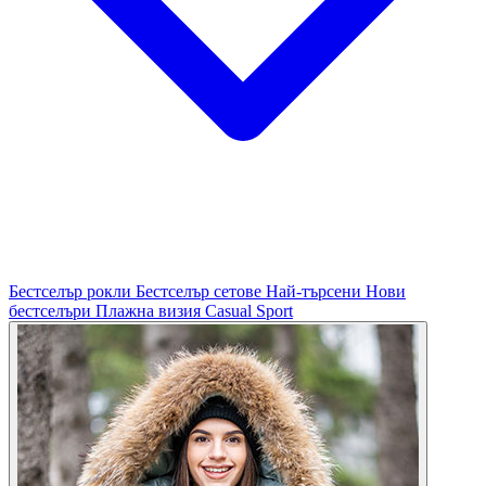
Бестселър рокли
Бестселър сетове
Най-търсени
Нови
бестселъри
Плажна визия
Casual
Sport