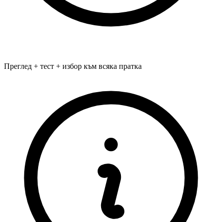
Преглед + тест + избор към всяка пратка