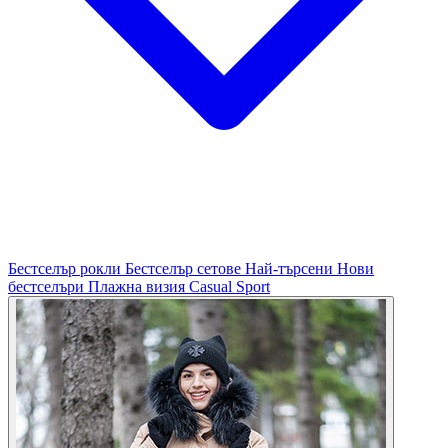
Бестселър рокли
Бестселър сетове
Най-търсени
Нови
бестселъри
Плажна визия
Casual
Sport