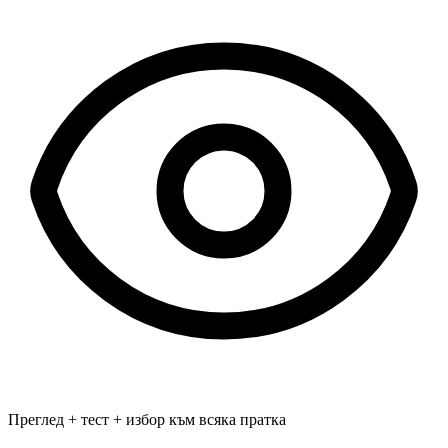
Преглед + тест + избор към всяка пратка