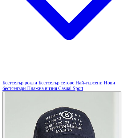
Бестселър рокли
Бестселър сетове
Най-търсени
Нови
бестселъри
Плажна визия
Casual
Sport