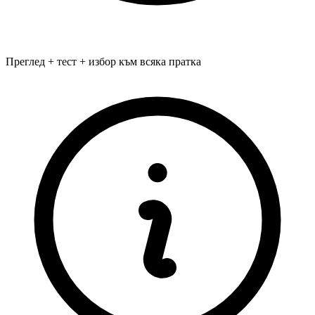
Преглед + тест + избор към всяка пратка