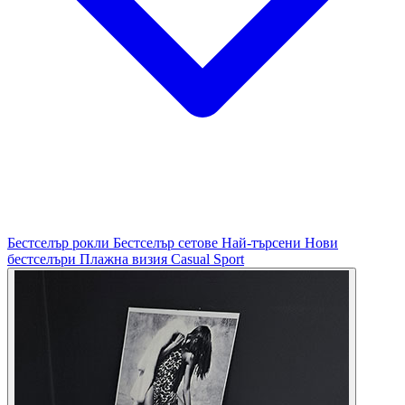
Бестселър рокли
Бестселър сетове
Най-търсени
Нови
бестселъри
Плажна визия
Casual
Sport