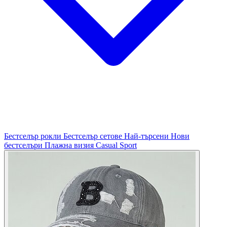
Бестселър рокли
Бестселър сетове
Най-търсени
Нови
бестселъри
Плажна визия
Casual
Sport