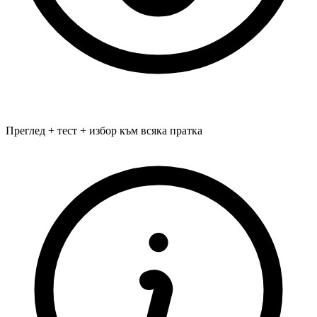
Преглед + тест + избор към всяка пратка