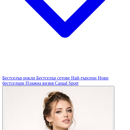
Бестселър рокли
Бестселър сетове
Най-търсени
Нови
бестселъри
Плажна визия
Casual
Sport