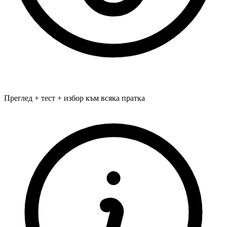
Преглед + тест + избор към всяка пратка