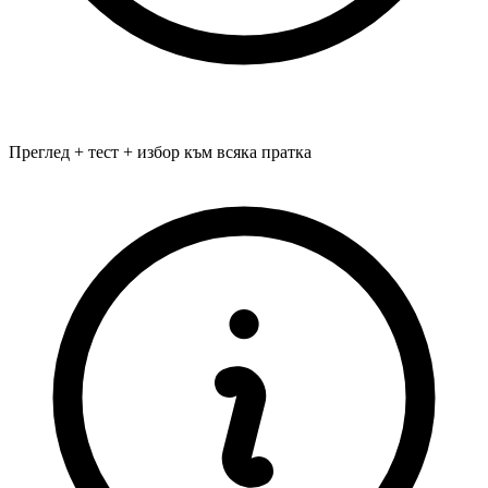
Преглед + тест + избор към всяка пратка