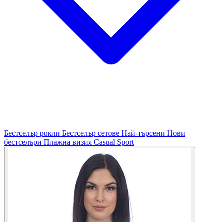
Бестселър рокли
Бестселър сетове
Най-търсени
Нови
бестселъри
Плажна визия
Casual
Sport