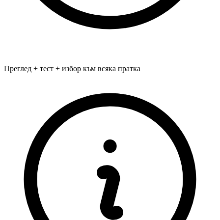
Преглед + тест + избор към всяка пратка