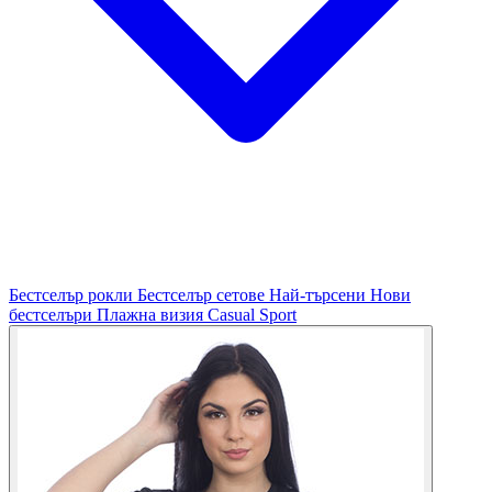
Бестселър рокли
Бестселър сетове
Най-търсени
Нови
бестселъри
Плажна визия
Casual
Sport