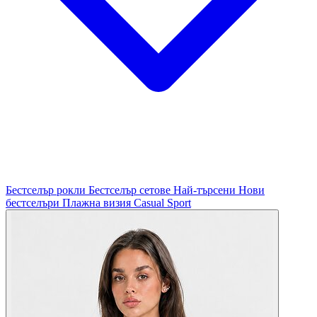
Бестселър рокли
Бестселър сетове
Най-търсени
Нови
бестселъри
Плажна визия
Casual
Sport