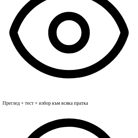
Преглед + тест + избор към всяка пратка