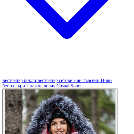
Бестселър рокли
Бестселър сетове
Най-търсени
Нови
бестселъри
Плажна визия
Casual
Sport