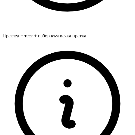
Преглед + тест + избор към всяка пратка