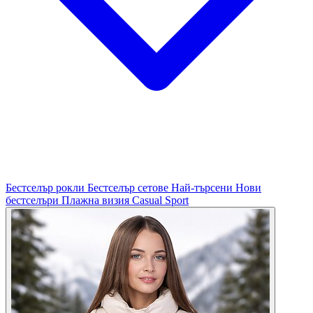
Бестселър рокли
Бестселър сетове
Най-търсени
Нови
бестселъри
Плажна визия
Casual
Sport