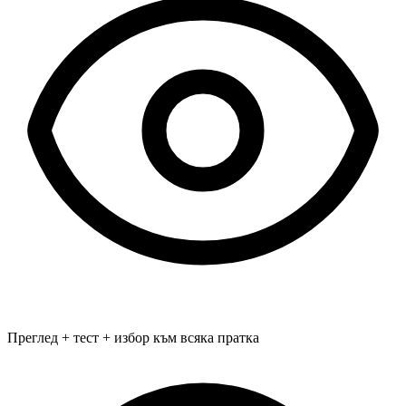
Преглед + тест + избор към всяка пратка