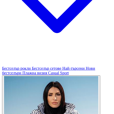
Бестселър рокли
Бестселър сетове
Най-търсени
Нови
бестселъри
Плажна визия
Casual
Sport