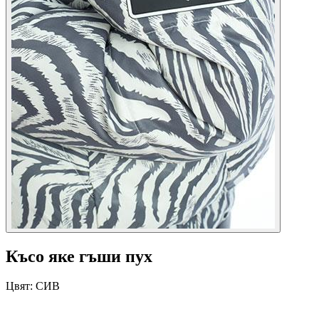
Късо яке гъши пух
Цвят:
СИВ