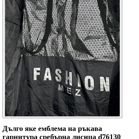
Дълго яке емблема на ръкава
гарнитура сребърна лисица d76130