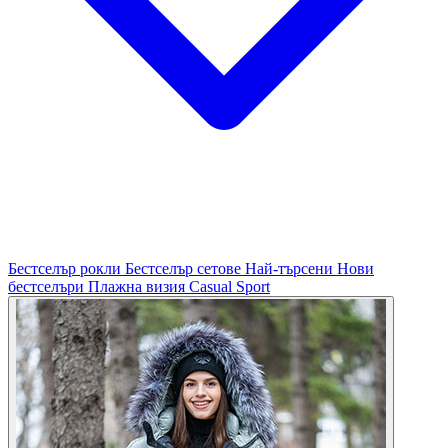
Бестселър рокли
Бестселър сетове
Най-търсени
Нови
бестселъри
Плажна визия
Casual
Sport