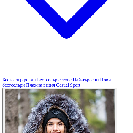
Бестселър рокли
Бестселър сетове
Най-търсени
Нови
бестселъри
Плажна визия
Casual
Sport