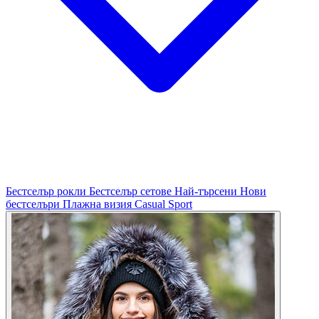
Бестселър рокли
Бестселър сетове
Най-търсени
Нови
бестселъри
Плажна визия
Casual
Sport