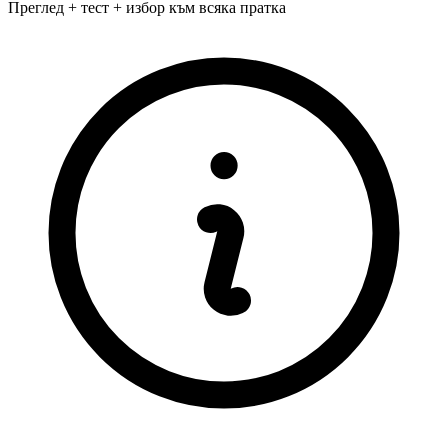
Преглед + тест + избор към всяка пратка