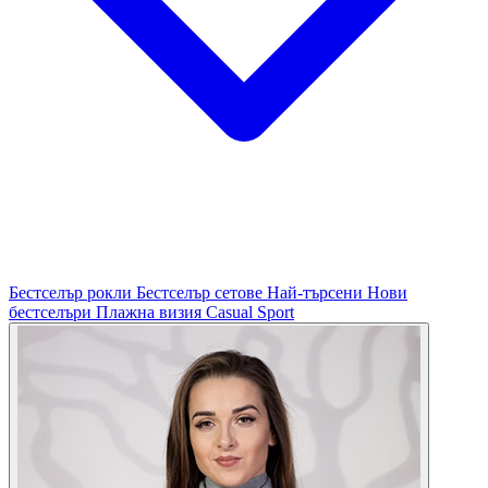
Бестселър рокли
Бестселър сетове
Най-търсени
Нови
бестселъри
Плажна визия
Casual
Sport