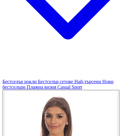
Бестселър рокли
Бестселър сетове
Най-търсени
Нови
бестселъри
Плажна визия
Casual
Sport