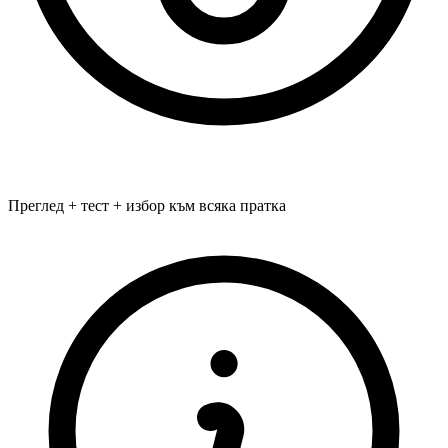
Преглед + тест + избор към всяка пратка