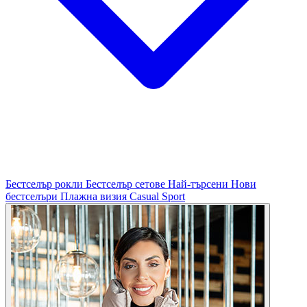
Бестселър рокли
Бестселър сетове
Най-търсени
Нови
бестселъри
Плажна визия
Casual
Sport