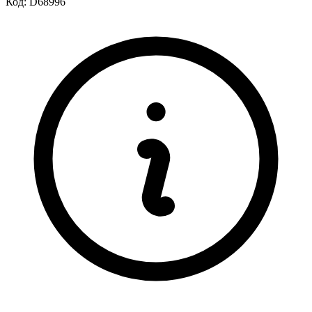
Код:
D68996