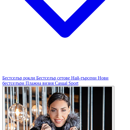
Бестселър рокли
Бестселър сетове
Най-търсени
Нови
бестселъри
Плажна визия
Casual
Sport