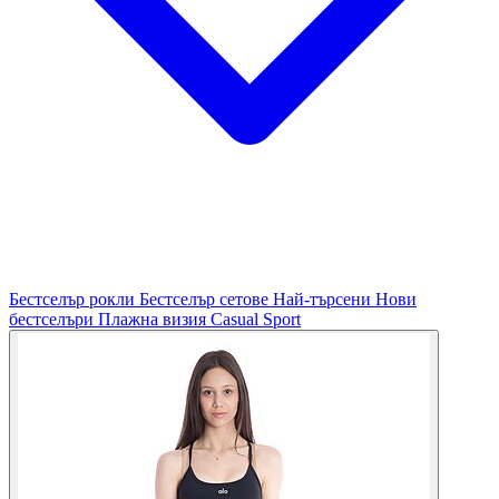
Бестселър рокли
Бестселър сетове
Най-търсени
Нови
бестселъри
Плажна визия
Casual
Sport