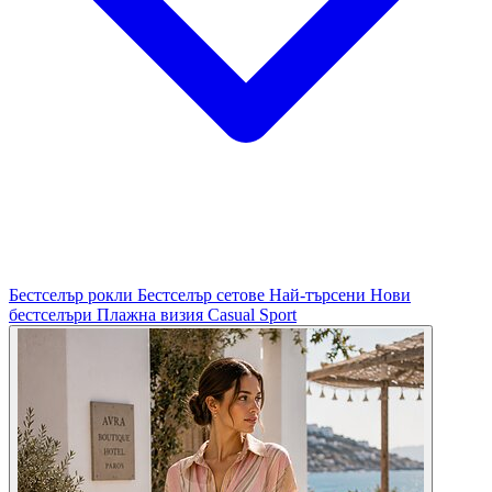
Бестселър рокли
Бестселър сетове
Най-търсени
Нови
бестселъри
Плажна визия
Casual
Sport