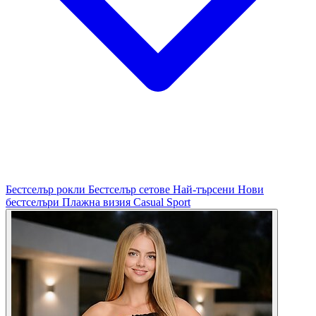
Бестселър рокли
Бестселър сетове
Най-търсени
Нови
бестселъри
Плажна визия
Casual
Sport