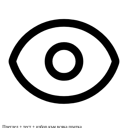
Преглед + тест + избор към всяка пратка