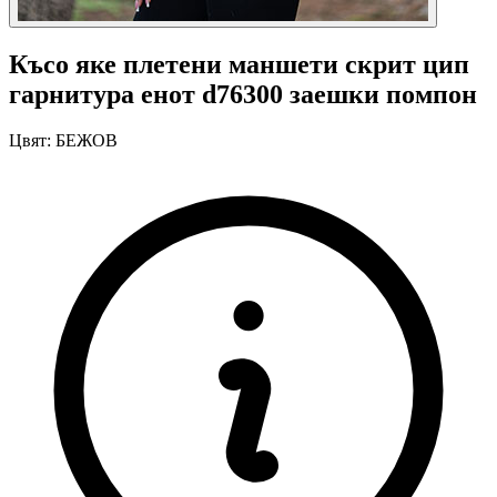
Късо яке плетени маншети скрит цип
гарнитура енот d76300 заешки помпон
Цвят:
БЕЖОВ