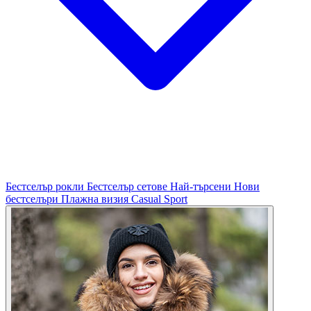
Бестселър рокли
Бестселър сетове
Най-търсени
Нови
бестселъри
Плажна визия
Casual
Sport