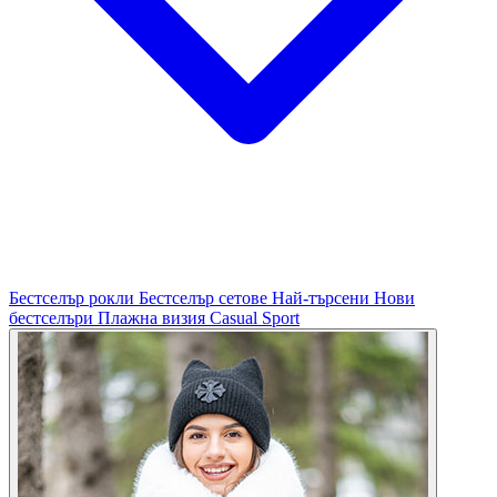
Бестселър рокли
Бестселър сетове
Най-търсени
Нови
бестселъри
Плажна визия
Casual
Sport