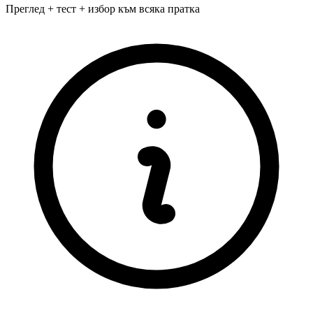
Преглед + тест + избор към всяка пратка