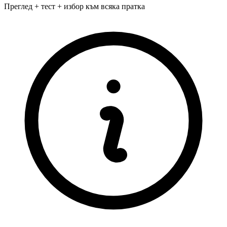
Преглед + тест + избор към всяка пратка