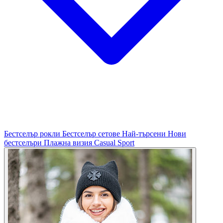
Бестселър рокли
Бестселър сетове
Най-търсени
Нови
бестселъри
Плажна визия
Casual
Sport