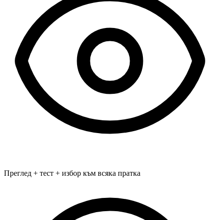
Преглед + тест + избор към всяка пратка