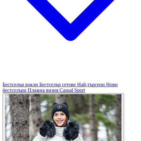
Бестселър рокли
Бестселър сетове
Най-търсени
Нови
бестселъри
Плажна визия
Casual
Sport