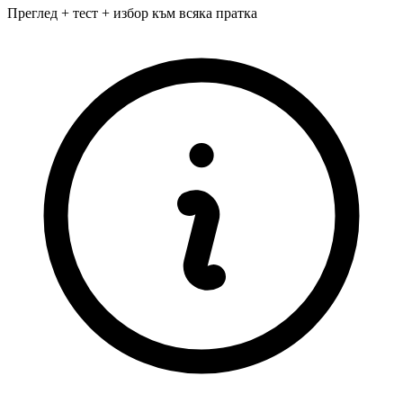
Преглед + тест + избор към всяка пратка