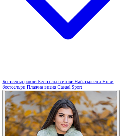
Бестселър рокли
Бестселър сетове
Най-търсени
Нови
бестселъри
Плажна визия
Casual
Sport