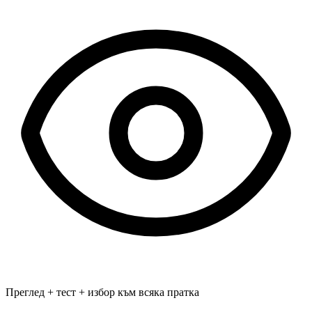
Преглед + тест + избор към всяка пратка