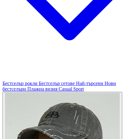
Бестселър рокли
Бестселър сетове
Най-търсени
Нови
бестселъри
Плажна визия
Casual
Sport