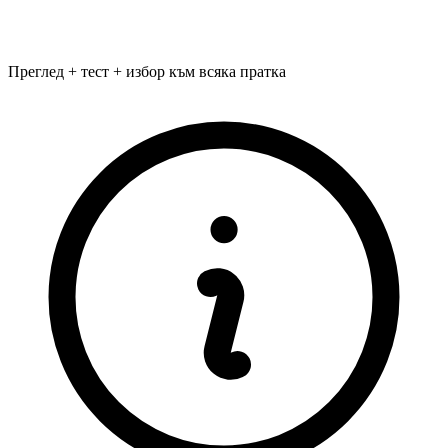
Преглед + тест + избор към всяка пратка