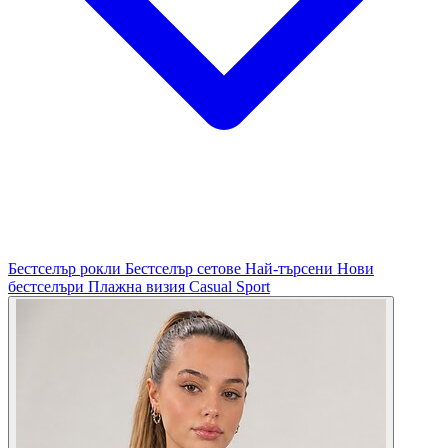
Бестселър рокли
Бестселър сетове
Най-търсени
Нови
бестселъри
Плажна визия
Casual
Sport