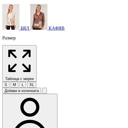
БЯЛ
КАФЯВ
Размер
Таблица с мерки
S
M
L
XL
Добави в количката