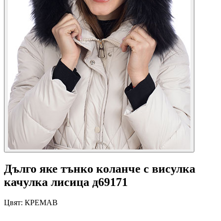
Дълго яке тънко коланче с висулка
качулка лисица д69171
Цвят:
КРЕМАВ