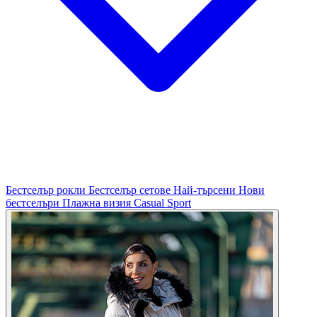
Бестселър рокли
Бестселър сетове
Най-търсени
Нови
бестселъри
Плажна визия
Casual
Sport