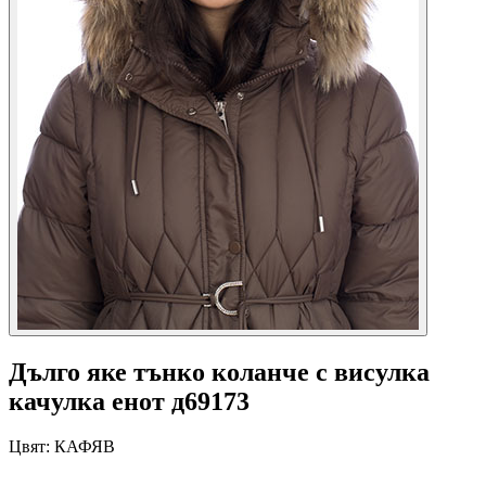
Дълго яке тънко коланче с висулка
качулка енот д69173
Цвят:
КАФЯВ