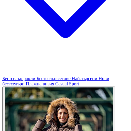
Бестселър рокли
Бестселър сетове
Най-търсени
Нови
бестселъри
Плажна визия
Casual
Sport