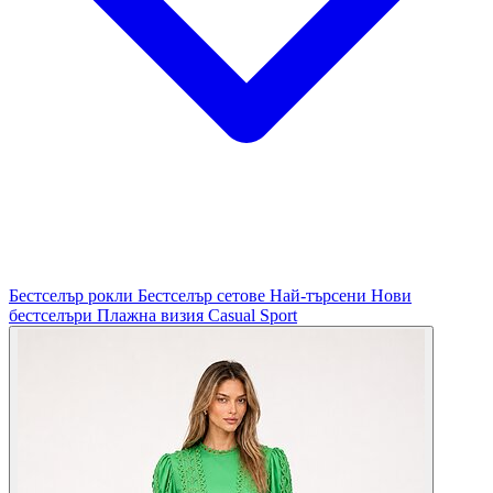
Бестселър рокли
Бестселър сетове
Най-търсени
Нови
бестселъри
Плажна визия
Casual
Sport