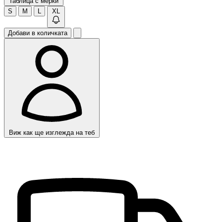
Таблица с мерки
S
M
L
XL
Добави в количката
Виж как ще изглежда на теб