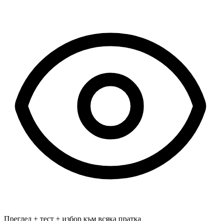
Преглед + тест + избор към всяка пратка