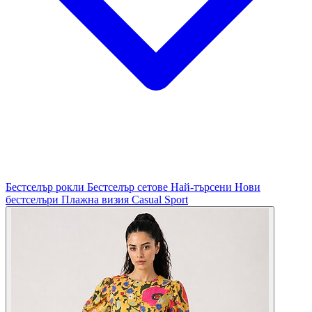
Бестселър рокли
Бестселър сетове
Най-търсени
Нови
бестселъри
Плажна визия
Casual
Sport