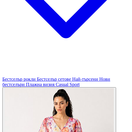
Бестселър рокли
Бестселър сетове
Най-търсени
Нови
бестселъри
Плажна визия
Casual
Sport