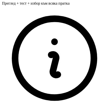
Преглед + тест + избор към всяка пратка