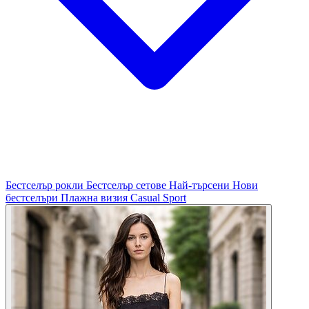
Бестселър рокли
Бестселър сетове
Най-търсени
Нови
бестселъри
Плажна визия
Casual
Sport