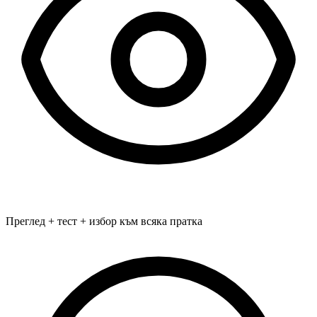
Преглед + тест + избор към всяка пратка