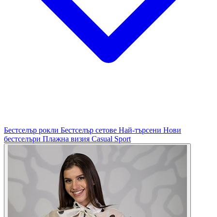
Бестселър рокли
Бестселър сетове
Най-търсени
Нови
бестселъри
Плажна визия
Casual
Sport