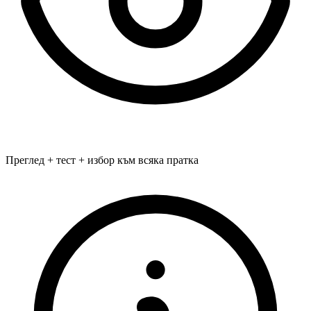
Преглед + тест + избор към всяка пратка