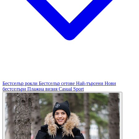
Бестселър рокли
Бестселър сетове
Най-търсени
Нови
бестселъри
Плажна визия
Casual
Sport