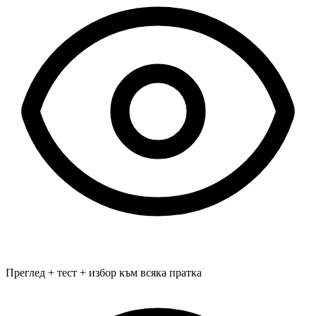
Преглед + тест + избор към всяка пратка