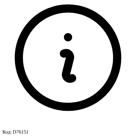
Код:
D76151