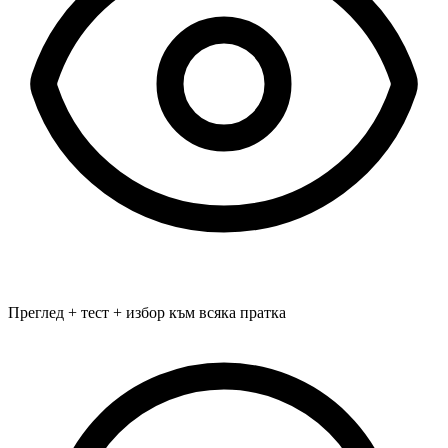
Преглед + тест + избор към всяка пратка