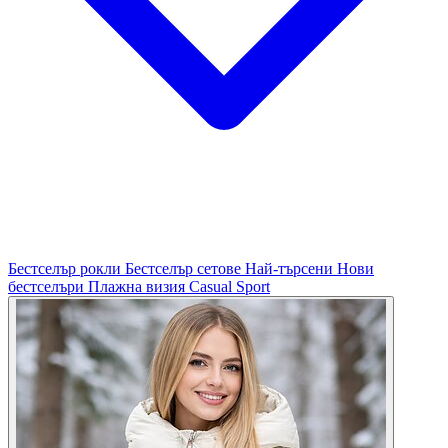
Бестселър рокли
Бестселър сетове
Най-търсени
Нови
бестселъри
Плажна визия
Casual
Sport